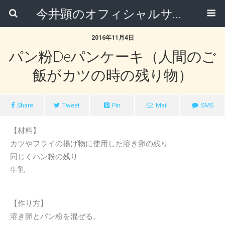
今井顕のオフィシャルサイト
2016年11月4日
パン粉deパンケーキ（人間のご
飯がカツの時の残り物）
Share
Tweet
Pin
Mail
SMS
【材料】
カツやフライの揚げ物に使用した溶き卵の残り
同じくパン粉の残り
牛乳
【作り方】
溶き卵とパン粉を混ぜる。