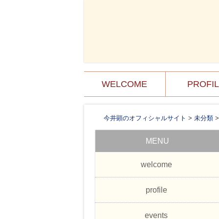
コ
WELCOME
PROFI
メインメニュー
ン
テ
ン
今井顕のオフィシャルサイト
>
未分類
ツ
MENU
へ
移
welcome
動
profile
events