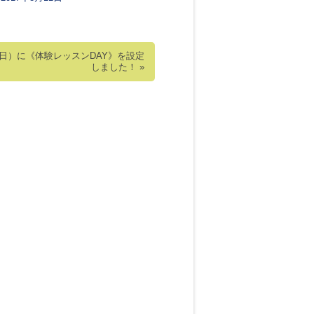
（日）に《体験レッスンDAY》を設定
しました！
»