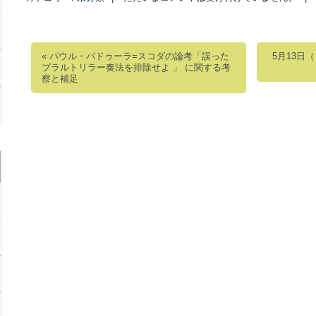
«
パウル・バドゥーラ=スコダの論考「誤った
5月13日
投稿ナビゲーション
プラルトリラー奏法を排除せよ 」 に関する考
察と補足