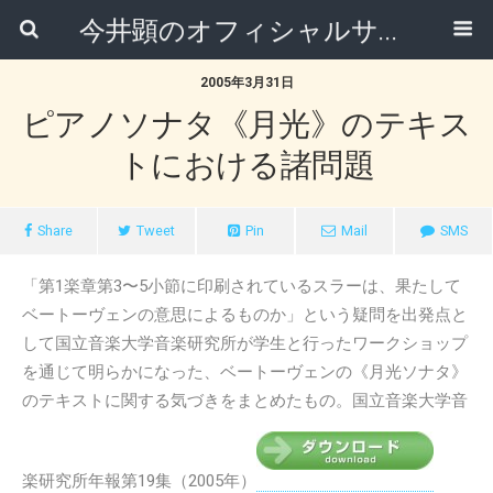
今井顕のオフィシャルサイト
2005年3月31日
ピアノソナタ《月光》のテキス
トにおける諸問題
Share
Tweet
Pin
Mail
SMS
「第1楽章第3〜5小節に印刷されているスラーは、果たして
ベートーヴェンの意思によるものか」という疑問を出発点と
して国立音楽大学音楽研究所が学生と行ったワークショップ
を通じて明らかになった、ベートーヴェンの《月光ソナタ》
のテキストに関する気づきをまとめたもの。国立音楽大学音
楽研究所年報第19集（2005年）